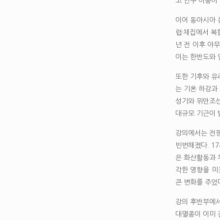
고 인구 이동이
이어 동아시아 
렵·채집에서 복
년 전 이후 아
이는 한반도와 
또한 기후와 유
는 기온 하강과
성기와 위만조선
대규모 기근이 
강의에서는 전쟁
빈번해졌다. 1
은 화산활동과 
각한 영향을 미
큰 변화를 주었
강의 후반부에서
대멸종이 이미 