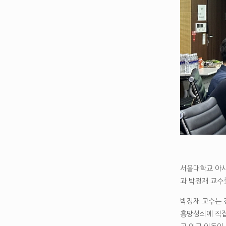
서울대학교 아시
과 박정재 교수
박정재 교수는 
흥망성쇠에 직접