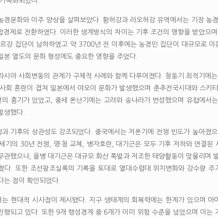
 가속화되었다.
농경문화와 이주 양상을 살펴보았다. 황허강과 라오허강 유역에서는 기장 농경
합경제로 전환하였다. 이러한 생계방식의 차이는 기후 조건의 영향을 받았으며 기
무르강 집단이 남하하였고 약 3700년 전 이후에는 농경민 집단이 대규모로 
일본 열도의 문화 형성에도 중요한 영향을 주었다.
라시아 사회변동의 관계가 구체적 사례와 함께 다루어졌다. 청동기 최적기에는 
 사회 혼란이 겹쳐 일본에서 야오이 문화가 발생했으며 춘추전국시대와 스키타
의 흥기가 있었고, 중세 온난기에는 고려와 송나라가 번성했으며 유럽에서는
발생했다.
과 기후의 상관성도 강조되었다. 중국에서는 저온기에 전쟁 빈도가 높아졌으
7세기의 30년 전쟁, 명·청 교체, 병자호란, 대기근은 모두 기후 저하와 연결
무관했으나, 을병 대기근은 대규모 화산 폭발과 저조한 태양활동이 맞물리며 발
쳤다. 또한 조선왕조실록의 기록을 토대로 열대수렴대 위치변화와 강수량 주기
다는 점이 확인되었다.
는 현대적 시사점이 제시됐다. 지구 생태계의 회복력에는 한계가 있으며 아마
진행되고 있다. 또한 9개 행성경계 중 6개가 이미 위험 수준을 넘었으며 이는