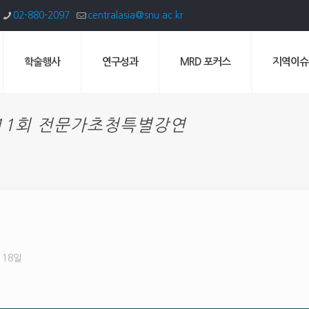
02-880-2097
centralasia@snu.ac.kr
학술행사
연구성과
MRD 포커스
지역이슈
11회 전문가초청특별강연
 18일