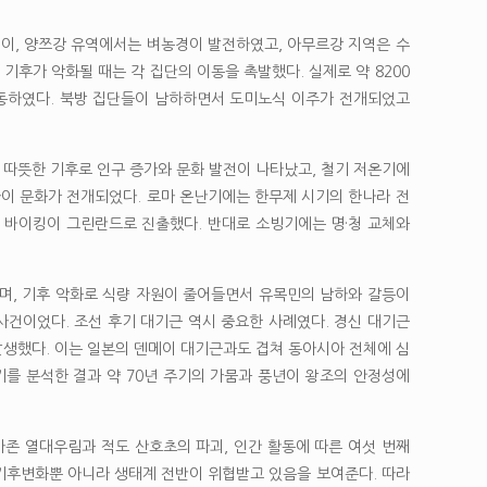
이, 양쯔강 유역에서는 벼농경이 발전하였고, 아무르강 지역은 수
후가 악화될 때는 각 집단의 이동을 촉발했다. 실제로 약 8200
이동하였다. 북방 집단들이 남하하면서 도미노식 이주가 전개되었고
따뜻한 기후로 인구 증가와 문화 발전이 나타났고, 철기 저온기에
이 문화가 전개되었다. 로마 온난기에는 한무제 시기의 한나라 전
 바이킹이 그린란드로 진출했다. 반대로 소빙기에는 명·청 교체와
며, 기후 악화로 식량 자원이 줄어들면서 유목민의 남하와 갈등이
된 사건이었다. 조선 후기 대기근 역시 중요한 사례였다. 경신 대기근
생했다. 이는 일본의 덴메이 대기근과도 겹쳐 동아시아 전체에 심
를 분석한 결과 약 70년 주기의 가뭄과 풍년이 왕조의 안정성에
존 열대우림과 적도 산호초의 파괴, 인간 활동에 따른 여섯 번째
 기후변화뿐 아니라 생태계 전반이 위협받고 있음을 보여준다. 따라