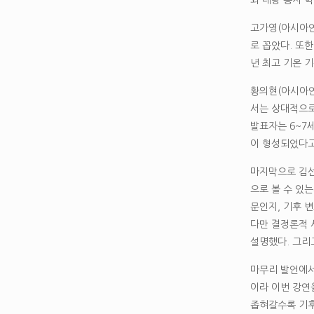
고가영(아시아연
로 꼽았다. 또
년 최고 기온 
황의현(아시아연
서는 상대적으로
발표자는 6~7
이 형성되었다고
마지막으로 김선
으로 볼 수 있
문인지, 기후 
다만 결정론적 
설명했다. 그리
마무리 발언에서
이라 이번 강연
좁혀갈수록 기후