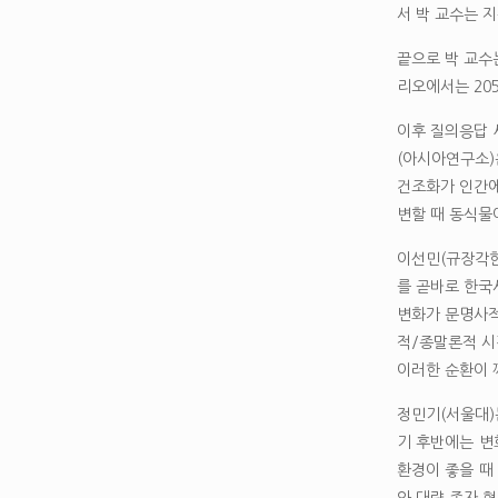
서 박 교수는 
끝으로 박 교수
리오에서는 20
이후 질의응답 
(아시아연구소)
건조화가 인간에
변할 때 동식물
이선민(규장각한
를 곧바로 한국
변화가 문명사적
적/종말론적 시
이러한 순환이 
정민기(서울대)
기 후반에는 변
환경이 좋을 때
와 대량 종자 