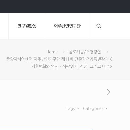
연구원활동
이주난민연구단
Home
콜로키움/초청강연
중앙아시아센터 이주난민연구단 제11회 전문가초청특별강연 <
기후변화와 역사 - 식량위기, 전쟁, 그리고 이주>
Tags
Categories